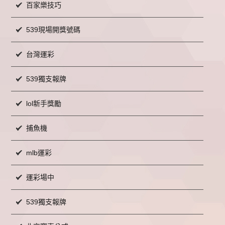
百家樂技巧
539現場開獎號碼
台灣運彩
539獨支報牌
lol新手獎勵
捕魚機
mlb運彩
運彩場中
539獨支報牌