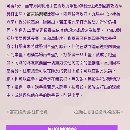
可得1分；而守方則利用手套將攻方擊出的球接住或擲回將攻方球
員打出局。
富豪娛樂城
比賽中，兩隊輪流攻守，九局中（少棒為
六局）得分較高的一隊勝出。若正規九局打完後雙方得分仍相
同，則進入12局制延長賽或依其他規定或認定為和局。（MLB則
採無限局數延長賽，無和局制度）跑壘員可連跑四壘回本壘得
分；打擊者未將球擊到全壘打線外，但仍在球到達前連跑四個壘
回到本壘，則稱為場內全壘打。打擊者一旦上壘，就成了跑壘
員，同隊的隊友就要盡一切努力使他向前面的壘推進，直到回本
壘得分。往前跑壘可以在隊友的安打下跑；可以在對方失誤下
跑，也可以盜壘。盜壘是在無安打，無失誤，無投手犯規等情形
下，推進一壘。跑壘員若是未踩壘，被觸殺，被隊友打出的球擊
中，或越過先他在壘的跑壘員，則算出局。
富豪娛樂城-註冊會員
拉斯維加斯娛樂城-免安裝