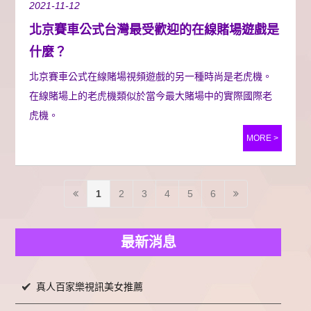
2021-11-12
北京賽車公式台灣最受歡迎的在線賭場遊戲是
什麼？
北京賽車公式在線賭場視頻遊戲的另一種時尚是老虎機。
在線賭場上的老虎機類似於當今最大賭場中的實際國際老
虎機。
MORE >
1
2
3
4
5
6
最新消息
真人百家樂視訊美女推薦