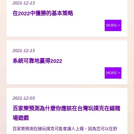
2021-12-13
在2022中獲勝的基本策略
MORE >
2021-12-13
系統可靠地贏得2022
MORE >
2021-12-03
百家樂預測為什麼你應該在台灣玩撲克在線賭
場遊戲
百家樂預測在線玩撲克可能會讓人上癮，因為您可以在舒