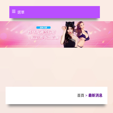
選單
首頁
>
最新消息