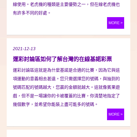
線使用。老虎機的種類是主要優勢之一，但在線老虎機也
有許多不同的好處。
MORE >
2021-12-13
運彩討論區如何了解台灣的在線基諾彩票
運彩討論區這就是為什麼基諾是合適的比賽，因為它與這
項運動的意義相去甚遠。您只需選擇您的號碼，與抽到的
號碼匹配的號碼越大，您贏的金額就越大。這就像賓果遊
戲，但不是一場讓你的卡被覆蓋的比賽，你清楚地指定了
幾個數字，並希望你能裝上盡可能多的號碼。
MORE >