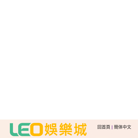
回首頁
|
簡体中文