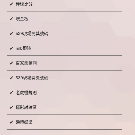
棒球比分
現金板
539現場開獎號碼
mlb即時
百家樂預測
539現場開獎號碼
老虎機規則
運彩討論區
通博娛樂