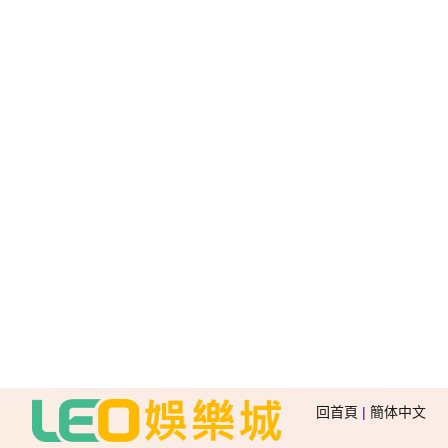
回首頁
|
簡体中文