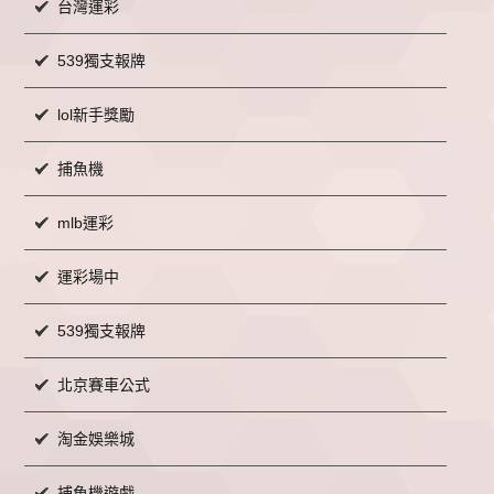
台灣運彩
539獨支報牌
lol新手獎勵
捕魚機
mlb運彩
運彩場中
539獨支報牌
北京賽車公式
淘金娛樂城
捕魚機遊戲