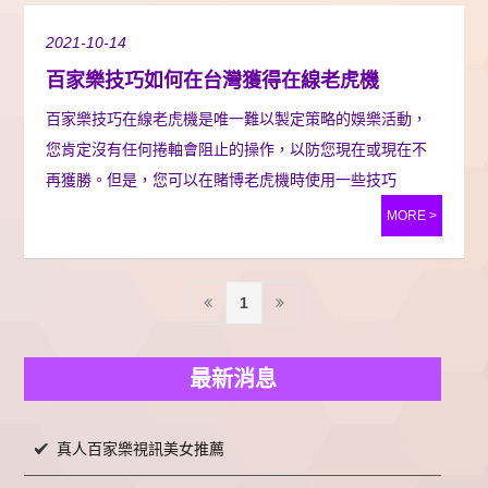
2021-10-14
百家樂技巧如何在台灣獲得在線老虎機
百家樂技巧在線老虎機是唯一難以製定策略的娛樂活動，
您肯定沒有任何捲軸會阻止的操作，以防您現在或現在不
再獲勝。但是，您可以在賭博老虎機時使用一些技巧
MORE >
1
最新消息
真人百家樂視訊美女推薦