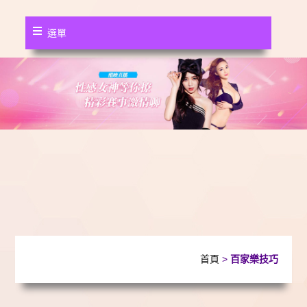
選單
首頁
>
百家樂技巧