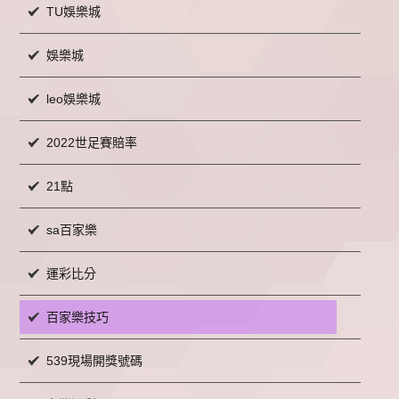
TU娛樂城
娛樂城
leo娛樂城
2022世足賽賠率
21點
sa百家樂
運彩比分
百家樂技巧
539現場開獎號碼