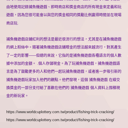
由地使用記錄捕魚機遊戲、即時商店和獎金商店的所有現金來定義和玩
遊戲，因為您很可能會以與您的獎金相同的獎勵比例贏得時間並在現場
商店玩.
捕魚機遊戲店鋪紅利的想法是最近很流行的想法，尤其是在捕魚機遊戲
的網上粉絲中。隨著捕魚機遊戲店鋪贈金的想法越來越流行，對其產生
了一定的影響——但總的來說，它指的是捕魚機遊戲各種語言的個人數
據中添加的金額。 .個人存儲現金。為了玩捕魚機遊戲，捕魚機遊戲語
言是為了鼓勵更多的人和他們一起玩捕魚機遊戲，或者進一步吸引新的
捕魚機遊戲玩家加入他們的觀點。他們發現，這個 捕魚機遊戲 在線交
換獎金的一部分支付給了喜歡在他們的 捕魚機遊戲 個人資料上囤積現
金的新玩家。
https://www.worldcuplottery.com.tw/product/fishing-trick-cracking/
https://www.worldcuplottery.com.tw/product/fishing-trick-cracking/